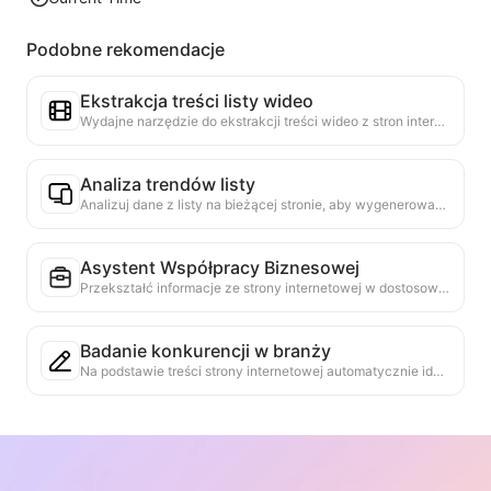
Podobne rekomendacje
Ekstrakcja treści listy wideo
Wydajne narzędzie do ekstrakcji treści wideo z stron internetowych, które szybko skanuje strony i porządkuje informacje o wideo w zorganizowanej tabeli Markdown.
Analiza trendów listy
Analizuj dane z listy na bieżącej stronie, aby wygenerować raport trendów. Identyfikuj popularne kategorie, szybko rosnące typy produktów i nowe technologie. Zapewnij natychmiastowe spostrzeżenia rynkowe, aby zrozumieć najnowsze trendy produktów i kierunki rynkowe.
Asystent Współpracy Biznesowej
Przekształć informacje ze strony internetowej w dostosowane propozycje biznesowe, prywatne wiadomości współpracy, oferując gotowe szablony i przewodniki po dalszych krokach, upraszczając proces współpracy.
Badanie konkurencji w branży
Na podstawie treści strony internetowej automatycznie identyfikuje branżę, w której działa firma, oraz jej głównych konkurentów. Generuje szczegółowy raport analizy konkurencji, w tym udział w rynku, porównanie produktów i analizę SWOT, pomagając zrozumieć pozycję przedsiębiorstwa w branży.