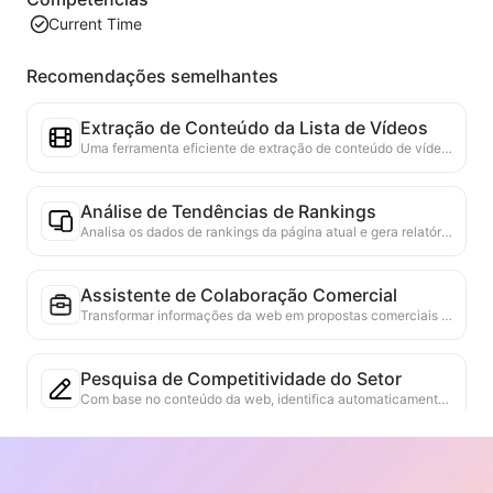
Current Time
Recomendações semelhantes
Extração de Conteúdo da Lista de Vídeos
Uma ferramenta eficiente de extração de conteúdo de vídeo da web, capaz de escanear rapidamente páginas da web e organizar as informações de vídeo em uma tabela Markdown estruturada.
Análise de Tendências de Rankings
Analisa os dados de rankings da página atual e gera relatórios de tendências. Identifica categorias populares, tipos de produtos em rápida ascensão e tecnologias emergentes. Fornece insights de mercado em tempo real para ajudar a entender as últimas tendências de produtos e movimentos de mercado.
Assistente de Colaboração Comercial
Transformar informações da web em propostas comerciais personalizadas, mensagens privadas de colaboração, fornecendo modelos prontos e guias de acompanhamento, simplificando o processo de colaboração.
Pesquisa de Competitividade do Setor
Com base no conteúdo da web, identifica automaticamente o setor em que a empresa opera e os principais concorrentes. Gera um relatório detalhado de análise do panorama competitivo, incluindo participação de mercado, comparação de produtos e análise SWOT, ajudando a entender a posição da empresa no setor.