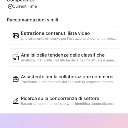
Current Time
Raccomandazioni simili
Estrazione contenuti lista video
Uno strumento efficiente per l'estrazione di contenuti video da pagine web, in grado di scansionare rapidamente le pagine e organizzare le informazioni sui video in una tabella Markdown strutturata.
Analisi delle tendenze delle classifiche
Analizza i dati delle classifiche della pagina attuale e genera un rapporto sulle tendenze. Identifica le categorie popolari, i tipi di prodotti in rapida ascesa e le tecnologie emergenti. Fornisce approfondimenti di mercato immediati per aiutarti a comprendere le ultime tendenze dei prodotti e le dinamiche di mercato.
Assistente per la collaborazione commerciale
Trasforma le informazioni del sito web in proposte commerciali personalizzate, messaggi privati per la collaborazione, fornendo modelli pronti e guide per il follow-up, semplificando il processo di collaborazione.
Ricerca sulla concorrenza di settore
Basato sui contenuti del sito web, identifica automaticamente il settore in cui opera l'azienda e i principali concorrenti. Genera un rapporto dettagliato sull'analisi della concorrenza, inclusi quote di mercato, confronto dei prodotti e analisi SWOT, per aiutare a comprendere il posizionamento dell'azienda nel settore.