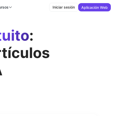
ursos
Iniciar sesión
Aplicación Web
tuito
:
tículos
A