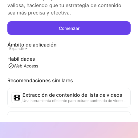
valiosa, haciendo que tu estrategia de contenido
sea más precisa y efectiva.
Comenzar
Ámbito de aplicación
Expandir
Habilidades
Web Access
Recomendaciones similares
Extracción de contenido de lista de videos
Una herramienta eficiente para extraer contenido de video de páginas web, capaz de escanear rápidamente las páginas y organizar la información del video en una tabla estructurada en Markdown.
Análisis de Tendencias de Listas
Analiza los datos de las listas actuales de la página, generando informes de tendencias. Identifica categorías populares, tipos de productos en rápido ascenso y tecnologías emergentes. Proporciona información de mercado instantánea para ayudarte a comprender las últimas tendencias de productos y movimientos del mercado.