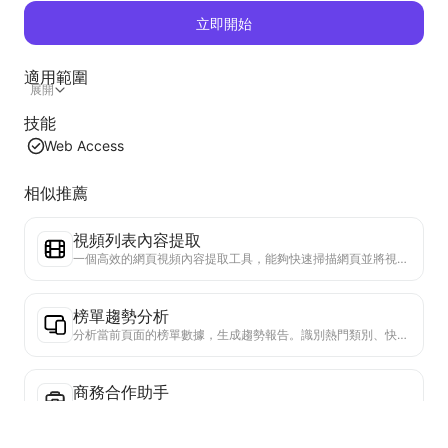
立即開始
適用範圍
展開
技能
Web Access
相似推薦
視頻列表內容提取
一個高效的網頁視頻內容提取工具，能夠快速掃描網頁並將視頻信息整理成結構化的Markdown表格。
榜單趨勢分析
分析當前頁面的榜單數據，生成趨勢報告。識別熱門類別、快速上升的產品類型和新興技術。提供即時市場洞察，助你理解最新產品趨勢和市場動向。
商務合作助手
將網頁信息轉化為定制商業提案、合作私信，提供現成模板和跟進指南，簡化協作流程。