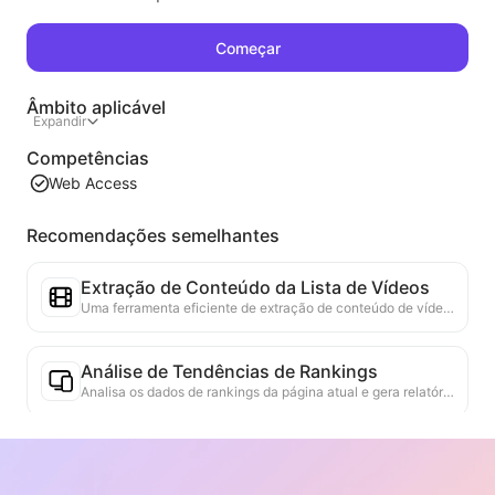
Começar
Âmbito aplicável
Expandir
Competências
Web Access
Recomendações semelhantes
Extração de Conteúdo da Lista de Vídeos
Uma ferramenta eficiente de extração de conteúdo de vídeo da web, capaz de escanear rapidamente páginas da web e organizar as informações de vídeo em uma tabela Markdown estruturada.
Análise de Tendências de Rankings
Analisa os dados de rankings da página atual e gera relatórios de tendências. Identifica categorias populares, tipos de produtos em rápida ascensão e tecnologias emergentes. Fornece insights de mercado em tempo real para ajudar a entender as últimas tendências de produtos e movimentos de mercado.
Assistente de Colaboração Comercial
Transformar informações da web em propostas comerciais personalizadas, mensagens privadas de colaboração, fornecendo modelos prontos e guias de acompanhamento, simplificando o processo de colaboração.