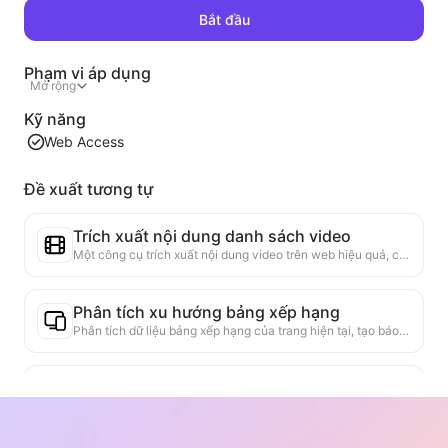
Bắt đầu
Phạm vi áp dụng
Mở rộng
Kỹ năng
Web Access
Đề xuất tương tự
Trích xuất nội dung danh sách video
Một công cụ trích xuất nội dung video trên web hiệu quả, có khả năng quét nhanh các trang web và tổ chức thông tin video thành bảng Markdown có cấu trúc.
Phân tích xu hướng bảng xếp hạng
Phân tích dữ liệu bảng xếp hạng của trang hiện tại, tạo báo cáo xu hướng. Nhận diện các loại sản phẩm phổ biến, các loại sản phẩm đang tăng nhanh và công nghệ mới nổi. Cung cấp cái nhìn thị trường ngay lập tức, giúp bạn hiểu xu hướng sản phẩm mới nhất và động thái thị trường.
Trợ lý hợp tác kinh doanh
Chuyển đổi thông tin trang web thành đề xuất kinh doanh tùy chỉnh, tin nhắn hợp tác, cung cấp mẫu sẵn có và hướng dẫn theo dõi, đơn giản hóa quy trình hợp tác.