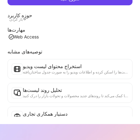
حوزه کاربرد
باز کردن
مهارت‌ها
Web Access
توصیه‌های مشابه
استخراج محتوای لیست ویدیو
یک ابزار کارآمد برای استخراج محتوای ویدئویی از وب‌سایت‌ها که می‌تواند به سرعت وب‌سایت‌ها را اسکن کرده و اطلاعات ویدیو را به صورت جدول ساختاریافته Markdown سازماندهی کند.
تحلیل روند لیست‌ها
تحلیل داده‌های لیست‌های فعلی صفحه، تولید گزارش روند. شناسایی دسته‌های محبوب، نوع محصولات در حال رشد سریع و فناوری‌های نوظهور. ارائه بینش‌های فوری بازار، به شما کمک می‌کند تا روندهای جدید محصولات و تحولات بازار را درک کنید.
دستیار همکاری تجاری
اطلاعات وب را به پیشنهادات تجاری سفارشی، پیام‌های خصوصی همکاری تبدیل کنید، الگوهای آماده و راهنمای پیگیری ارائه دهید و فرآیند همکاری را ساده کنید.
ابزار اعتبارسنجی واقعیت