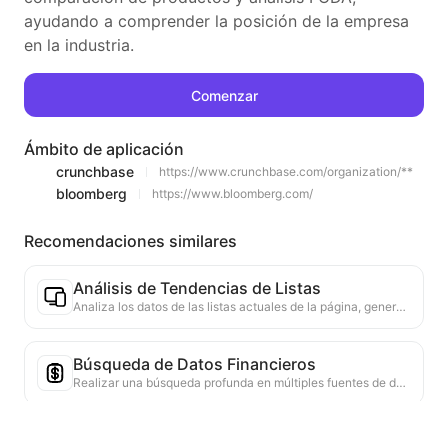
ayudando a comprender la posición de la empresa
en la industria.
Comenzar
Ámbito de aplicación
crunchbase
https://www.crunchbase.com/organization/**
bloomberg
https://www.bloomberg.com/
Recomendaciones similares
Análisis de Tendencias de Listas
Analiza los datos de las listas actuales de la página, generando informes de tendencias. Identifica categorías populares, tipos de productos en rápido ascenso y tecnologías emergentes. Proporciona información de mercado instantánea para ayudarte a comprender las últimas tendencias de productos y movimientos del mercado.
Búsqueda de Datos Financieros
Realizar una búsqueda profunda en múltiples fuentes de datos confiables sobre los indicadores financieros o puntos de datos mencionados en la página web actual. Proporcionar comparaciones de datos históricos y referencias de la industria para ayudar a los usuarios a comprender completamente la situación financiera y el rendimiento del mercado de la empresa.
Verificador de autenticidad