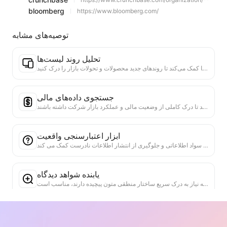
bloomberg
https://www.bloomberg.com/
توصیه‌های مشابه
تحلیل روند لیست‌ها
تحلیل داده‌های لیست‌های فعلی صفحه، تولید گزارش روند. شناسایی دسته‌های محبوب، نوع محصولات در حال رشد سریع و فناوری‌های نوظهور. ارائه بینش‌های فوری بازار، به شما کمک می‌کند تا روندهای جدید محصولات و تحولات بازار را درک کنید.
جستجوی داده‌های مالی
برای شاخص‌های مالی یا نقاط داده‌ای که در وب‌سایت فعلی ذکر شده‌اند، جستجوی عمیق در چندین منبع داده معتبر انجام دهید. ارائه مقایسه داده‌های تاریخی و معیارهای صنعتی، به کاربران کمک می‌کند تا درک کاملی از وضعیت مالی و عملکرد بازار شرکت داشته باشند.
ابزار اعتبارسنجی واقعیت
ابزار کارآمد و مخصوص برای اعتبارسنجی محتوای وب. به طور خودکار کلیدی ادعاها و داده ها را شناسایی می کند و با منابع خارجی قابل اعتماد بررسی می کند. رتبه بندی اعتبار بیانیه های مهم را ارائه می دهد و توضیحات نتایج تأیید و پیوندهای منبع واقعیت را فراهم می کند. به افزایش سواد اطلاعاتی و جلوگیری از انتشار اطلاعات نادرست کمک می کند.
یابنده شواهد دیدگاه
به طور خاص برای تجزیه و تحلیل جامع چندین دیدگاه و شواهد پشتیبان در محتوای وب طراحی شده است. این ابزار می‌تواند به طور خودکار دیدگاه‌های اصلی را شناسایی کرده، اطلاعات پشتیبان مستقیم و ضمنی را به دقت استخراج کند و نتایج تحلیل را به صورت ساختاریافته ارائه دهد. این ابزار به طور قابل توجهی کارایی و عمق تحلیل استدلال را افزایش می‌دهد و برای تحقیقات علمی، تحلیل سیاست‌ها و سایر زمینه‌هایی که نیاز به درک سریع ساختار منطقی متون پیچیده دارند، مناسب است.