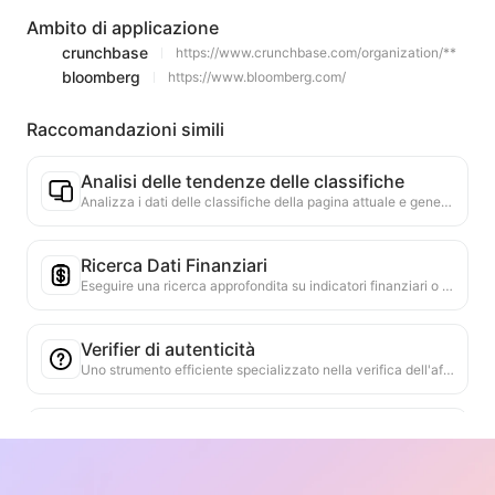
Ambito di applicazione
crunchbase
https://www.crunchbase.com/organization/**
bloomberg
https://www.bloomberg.com/
Raccomandazioni simili
Analisi delle tendenze delle classifiche
Analizza i dati delle classifiche della pagina attuale e genera un rapporto sulle tendenze. Identifica le categorie popolari, i tipi di prodotti in rapida ascesa e le tecnologie emergenti. Fornisce approfondimenti di mercato immediati per aiutarti a comprendere le ultime tendenze dei prodotti e le dinamiche di mercato.
Ricerca Dati Finanziari
Eseguire una ricerca approfondita su indicatori finanziari o punti dati menzionati nella pagina web attuale, utilizzando più fonti di dati affidabili. Fornire confronti di dati storici e benchmark di settore per aiutare gli utenti a comprendere appieno la situazione finanziaria e le prestazioni di mercato dell'azienda.
Verifier di autenticità
Uno strumento efficiente specializzato nella verifica dell'affidabilità dei contenuti web. Identifica automaticamente dichiarazioni e dati chiave, confrontandoli con fonti esterne affidabili. Valuta l'affidabilità delle dichiarazioni importanti, fornendo spiegazioni dei risultati della verifica e collegamenti alle fonti dei fatti. Contribuisce a migliorare l'alfabetizzazione informativa e a prevenire la diffusione di informazioni false.
Strumento di ricerca delle argomentazioni
Progettato specificamente per analizzare in modo completo i molteplici punti di vista e le relative argomentazioni contenute nel contenuto web. È in grado di identificare automaticamente i punti principali, estrarre con precisione le informazioni di supporto dirette e implicite e presentare i risultati dell'analisi in modo strutturato. Questo strumento aumenta notevolmente l'efficienza e la profondità dell'analisi argomentativa, ed è adatto per la ricerca accademica, l'analisi delle politiche e altri scenari che richiedono una rapida comprensione della struttura logica di testi complessi.