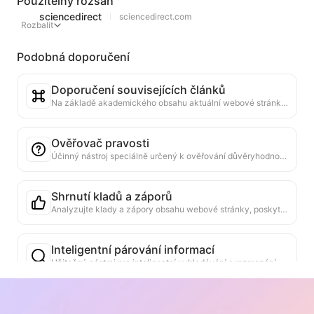
Použitelný rozsah
sciencedirect
sciencedirect.com
Rozbalit
Podobná doporučení
Doporučení souvisejících článků
Na základě akademického obsahu aktuální webové stránky inteligentně doporučuje vysoce relevantní další články a výzkumy. Využívá pokročilé algoritmy k analýze podobnosti témat a výzkumných metod, aby pomohla uživatelům rozšířit čtení a hluboce porozumět akademickým otázkám diskutovaným na stránce.
Ověřovač pravosti
Účinný nástroj speciálně určený k ověřování důvěryhodnosti obsahu webových stránek. Automaticky identifikuje klíčová prohlášení a data a porovnává je se spolehlivými externími zdroji. Hodnotí důvěryhodnost důležitých tvrzení a poskytuje vysvětlení výsledků ověření a odkazy na zdroje faktů. Pomáhá zvyšovat informační gramotnost a předcházet šíření falešných informací.
Shrnutí kladů a záporů
Analyzujte klady a zápory obsahu webové stránky, poskytněte objektivní a vyvážené shrnutí argumentů, které pomohou při rozhodování.
Inteligentní párování informací
Užitečný nástroj pro inteligentní vyhledávání s rozmazáním na aktuální webové stránce. Rychle najde informace relevantní k klíčovým slovům nebo otázkám díky porozumění sémantické souvislosti. Podporuje nejen přesné shody, ale také poskytuje související úryvky obsahu a jejich umístění, což výrazně zvyšuje efektivitu čtení a získávání informací.