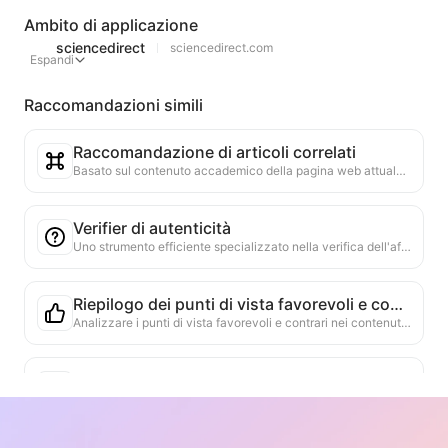
Ambito di applicazione
sciencedirect
sciencedirect.com
Espandi
Raccomandazioni simili
Raccomandazione di articoli correlati
Basato sul contenuto accademico della pagina web attuale, raccomanda intelligentemente altri articoli e ricerche altamente correlati. Utilizza algoritmi avanzati per analizzare la similarità dei temi e i metodi di ricerca, aiutando gli utenti ad ampliare la lettura e a comprendere meglio le questioni accademiche discusse nella pagina web.
Verifier di autenticità
Uno strumento efficiente specializzato nella verifica dell'affidabilità dei contenuti web. Identifica automaticamente dichiarazioni e dati chiave, confrontandoli con fonti esterne affidabili. Valuta l'affidabilità delle dichiarazioni importanti, fornendo spiegazioni dei risultati della verifica e collegamenti alle fonti dei fatti. Contribuisce a migliorare l'alfabetizzazione informativa e a prevenire la diffusione di informazioni false.
Riepilogo dei punti di vista favorevoli e contrari
Analizzare i punti di vista favorevoli e contrari nei contenuti web, fornire un riepilogo obiettivo e bilanciato degli argomenti, supportare il processo decisionale.
Corrispondenza intelligente delle informazioni
Uno strumento pratico per eseguire ricerche intelligenti e sfumate sulla pagina Web corrente. Attraverso la comprensione della rilevanza semantica, individua rapidamente le informazioni correlate alle parole chiave o alle domande. Supporta non solo la corrispondenza esatta, ma fornisce anche frammenti di contenuti correlati e la loro posizione, migliorando notevolmente l'efficienza di lettura e la capacità di acquisire informazioni.