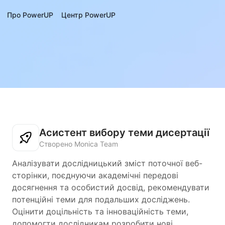
Про PowerUP
Центр PowerUP
Асистент вибору теми дисертації
Створено Monica Team
Аналізувати дослідницький зміст поточної веб-
сторінки, поєднуючи академічні передові
досягнення та особистий досвід, рекомендувати
потенційні теми для подальших досліджень.
Оцінити доцільність та інноваційність теми,
допомогти дослідникам розробити нові