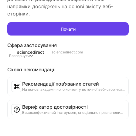
напрямки досліджень на основі змісту веб-
сторінки.
Почати
Сфера застосування
sciencedirect
sciencedirect.com
Розгорнути
Схожі рекомендації
Рекомендації пов'язаних статей
На основі академічного контенту поточної веб-сторінки, інтелектуально рекомендуються інші статті та дослідження, які мають високу релевантність. Використовуючи передові алгоритми для аналізу схожості тем і методів дослідження, допомагає користувачам розширити читання та глибше зрозуміти академічні питання, обговорювані на веб-сторінці.
Верифікатор достовірності
Високоефективний інструмент, спеціально призначений для перевірки достовірності веб-вмісту. Автоматично виявляє ключові твердження та дані, перевіряє їх із надійними зовнішніми джерелами. Оцінює достовірність важливих тверджень, надає пояснення результатів перевірки та посилання на джерела фактів. Сприяє підвищенню медіаграмотності та запобіганню поширенню дезінформації.
Резюме позитивних і негативних точок зору
Аналізуйте позитивні та негативні точки зору в змісті веб-сторінки, надайте об'єктивне та збалансоване резюме аргументів для допомоги в ухваленні рішень.