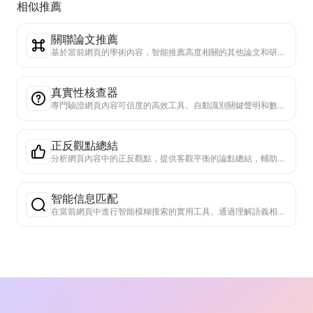
相似推薦
關聯論文推薦
基於當前網頁的學術內容，智能推薦高度相關的其他論文和研究。利用先進算法分析主題相似度和研究方法，幫助用戶拓展閱讀，深入理解網頁中討論的學術問題。
真實性核查器
專門驗證網頁內容可信度的高效工具。自動識別關鍵聲明和數據，與可靠外部來源交叉檢查。對重要陳述進行可信度評級，提供驗證結果說明和事實來源鏈接。有助於提高資訊素養，防止虛假資訊傳播。
正反觀點總結
分析網頁內容中的正反觀點，提供客觀平衡的論點總結，輔助決策判斷。
智能信息匹配
在當前網頁中進行智能模糊搜索的實用工具。通過理解語義相關性，快速定位與關鍵詞或問題相關的信息。不僅支持精確匹配，還能提供相關內容片段和位置，大大提高閱讀效率和信息獲取能力。