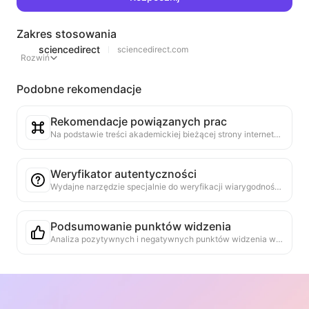
Zakres stosowania
sciencedirect
sciencedirect.com
Rozwiń
Podobne rekomendacje
Rekomendacje powiązanych prac
Na podstawie treści akademickiej bieżącej strony internetowej, inteligentnie rekomendowane są wysoko powiązane inne prace i badania. Wykorzystując zaawansowane algorytmy do analizy podobieństwa tematów i metod badawczych, pomagamy użytkownikom poszerzać lekturę i dogłębnie zrozumieć omawiane na stronie problemy akademickie.
Weryfikator autentyczności
Wydajne narzędzie specjalnie do weryfikacji wiarygodności treści na stronach internetowych. Automatycznie identyfikuje kluczowe oświadczenia i dane, sprawdzając je w wiarygodnych zewnętrznych źródłach. Ocenia wiarygodność ważnych stwierdzeń, dostarczając wyjaśnień wyników weryfikacji i linków do źródeł faktów. Pomaga w podnoszeniu świadomości informacyjnej i zapobieganiu rozprzestrzenianiu się fałszywych informacji.
Podsumowanie punktów widzenia
Analiza pozytywnych i negatywnych punktów widzenia w treści strony internetowej, dostarczanie obiektywnego i zrównoważonego podsumowania argumentów, wspieranie decyzji i osądów.
Inteligentne dopasowanie informacji
Praktyczne narzędzie do inteligentnego wyszukiwania rozmytego na bieżącej stronie internetowej. Poprzez zrozumienie semantycznej istotności szybko lokalizuje informacje związane z kluczowymi słowami lub pytaniami. Obsługuje nie tylko dokładne dopasowanie, ale także dostarcza fragmentów powiązanych treści i ich lokalizacji, znacznie zwiększając wydajność czytania i zdolność do pozyskiwania informacji.