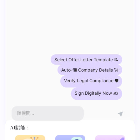
Select Offer Letter Template 📝
Auto-fill Company Details 🚀
Verify Legal Compliance 🛡️
Sign Digitally Now ✍️
隨便問...
AI賦能：