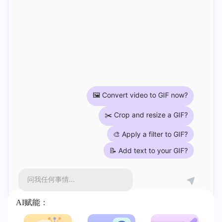
🖼️ Convert video to GIF now?
✂️ Crop and resize a GIF?
🎨 Apply a filter to GIF?
📝 Add text to your GIF?
问我任何事情...
AI赋能：