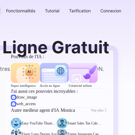
Fonctionnalités
Tutorial
Tarification
Connexion
Ligne Gratuit
Pouvoirs de l'IA :
tres et des descriptions au format JSON.
Super intelligence
Accès en ligne
Créativité infinie
J'ai aussi ces pouvoirs incroyables :
draw_image
web_access
Autre meilleur agent d'IA Monica
Voir plus
Easy YouTube Thumbn
Smart Sales Tax Calcula
ail Maker
tor
Fiverr Logo Design Ace
Funny Instagram Captio