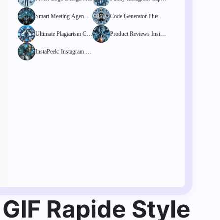
ns Finder
Smart Meeting Agenda
Code Generator Plus
Template Hub
Ultimate Plagiarism Che
Product Reviews Insigh
cker
t Tool
InstaPeek: Instagram St
ory Viewer
GIF Rapide Style