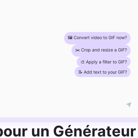
🖼️ Convert video to GIF now?
✂️ Crop and resize a GIF?
🎨 Apply a filter to GIF?
📝 Add text to your GIF?
pour un Générateur 