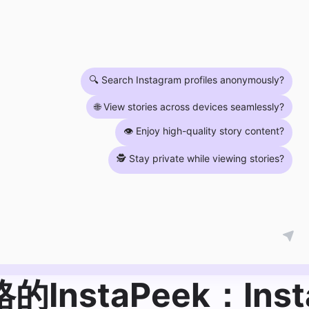
🔍 Search Instagram profiles anonymously?
🌐 View stories across devices seamlessly?
👁️ Enjoy high-quality story content?
🕵️ Stay private while viewing stories?
的InstaPeek：In