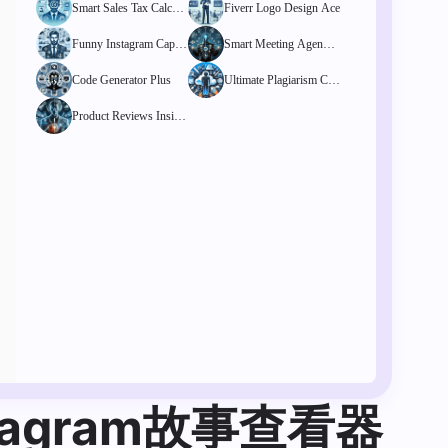
Smart Sales Tax Calcula
Fiverr Logo Design Ace
tor
Funny Instagram Captio
Smart Meeting Agenda
ns Finder
Template Hub
Code Generator Plus
Ultimate Plagiarism Che
cker
Product Reviews Insigh
t Tool
stagram故事查看器