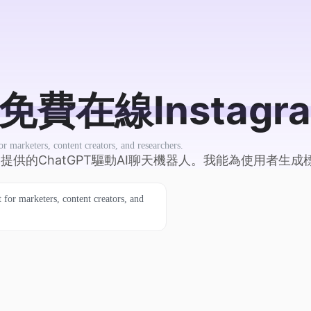
k：免費在線Insta
r marketers, content creators, and researchers.
ca提供的ChatGPT驅動AI聊天機器人。我能為使用者生
 for marketers, content creators, and