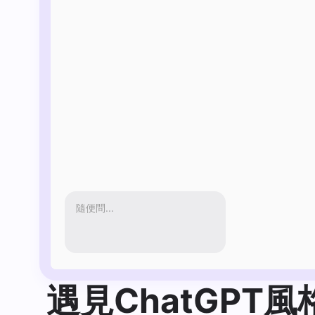
隨便問...
遇見ChatGPT風格