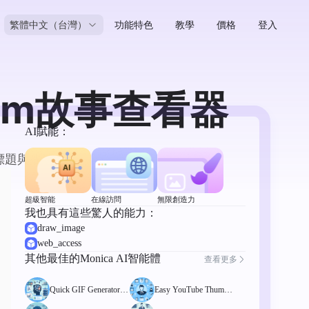
繁體中文（台灣）
功能特色
教學
價格
登入
gram故事查看器
AI賦能：
成標題與描述。
超級智能
在線訪問
無限創造力
我也具有這些驚人的能力：
draw_image
web_access
其他最佳的Monica AI智能體
查看更多
Quick GIF Generator Pr
Easy YouTube Thumbn
o
ail Maker