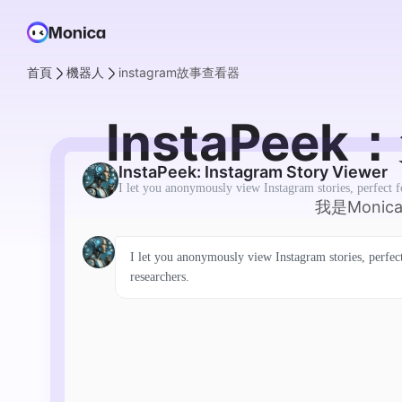
首頁
機器人
instagram故事查看器
InstaPee
InstaPeek: Instagram Story Viewer
I let you anonymously view Instagram stories, perfect fo
我是Moni
I let you anonymously view Instagram stories, perfect
researchers.