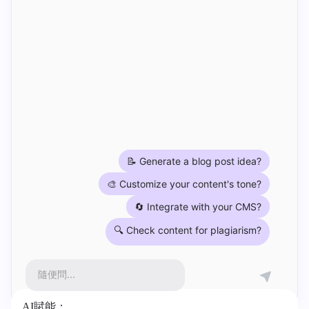
📝 Generate a blog post idea?
🎨 Customize your content's tone?
🔄 Integrate with your CMS?
🔍 Check content for plagiarism?
隨便問...
AI賦能：