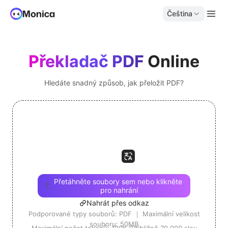
Čeština
Překladač PDF
Online
Hledáte snadný způsob, jak přeložit PDF?
Přetáhněte soubory sem nebo klikněte 
pro nahrání
Nahrát přes odkaz
Podporované typy souborů: PDF ｜ Maximální velikost
souboru: 50MB
Maximální počet tokenů: 100K (Přibližně 70 000 slov