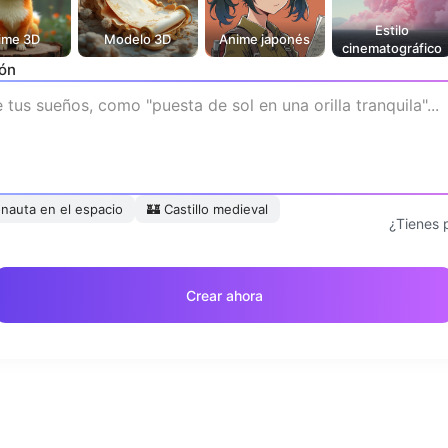
Estilo
ime 3D
Modelo 3D
Anime japonés
cinematográfico
ión
nauta en el espacio
🏰
Castillo medieval
¿Tienes 
Crear ahora