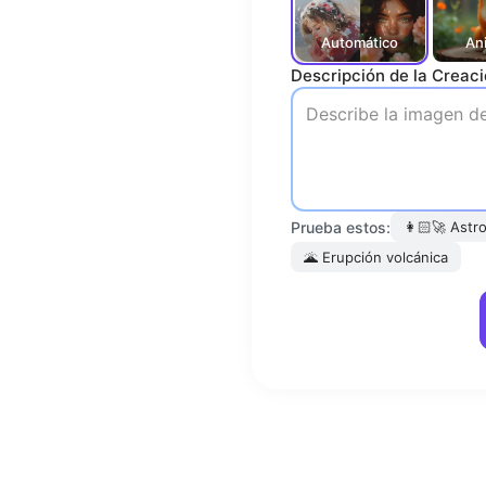
Automático
An
Descripción de la Creac
Prueba estos:
👩🏻‍🚀
Astro
🌋
Erupción volcánica