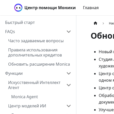
Центр помощи Моники
Главная
Быстрый старт
На
FAQs
Обнов
Часто задаваемые вопросы
Правила использования
Новый 
дополнительных кредитов
Студия
Обновить расширение Monica
художе
Функции
Центр 
одном 
Искусственный Интеллект
Агент
Центр 
Обрабо
Monica Agent
докуме
Центр моделей ИИ
Улучше