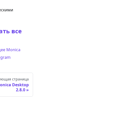
ескими
ать все
ее Monica
tagram
ующая страница
nica Desktop
2.8.0