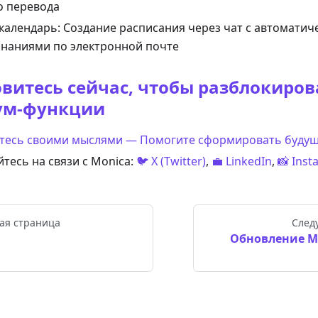
о перевода
календарь: Создание расписания через чат с автоматич
наниями по электронной почте
овитесь сейчас, чтобы разблокиров
ум-функции
тесь своими мыслями — Помогите сформировать будущ
тесь на связи с Monica:
🐦 X (Twitter)
,
💼 LinkedIn
,
📸 Ins
ая страница
След
ы
Обновление Mo