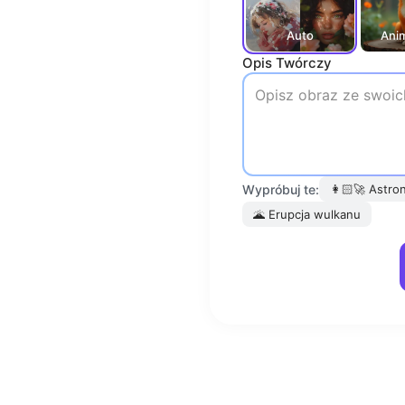
Auto
Ani
Opis Twórczy
Wypróbuj te:
👩🏻‍🚀
Astro
🌋
Erupcja wulkanu