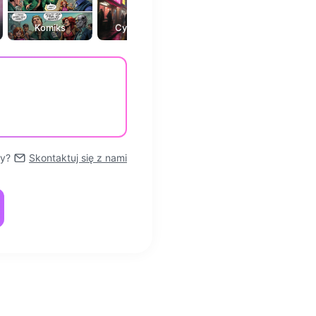
Komiks
Cyberpunk
Sztuka fantasy
Obraz
y?
Skontaktuj się z nami