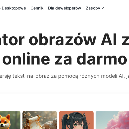
je Desktopowe
Cennik
Dla deweloperów
Zasoby
tor obrazów AI z
online za darmo
rsję tekst-na-obraz za pomocą różnych modeli AI, ja