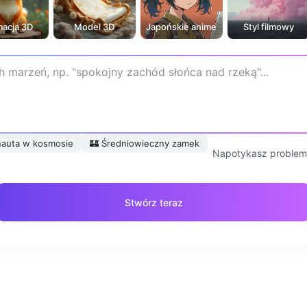
macja 3D
Model 3D
Japońskie anime
Styl filmowy
nauta w kosmosie
🏰
Średniowieczny zamek
Napotykasz problem
Stwórz teraz