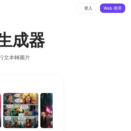
Web 應用
登入
像生成器
模型進行文本轉圖片
漫畫
賽博朋克
奇幻藝術