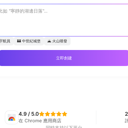
宇航員
🏰
中世紀城堡
🌋
火山噴發
立即創建
4.9 / 5.0
2
在 Chrome 應用商店
同時支持以下平台