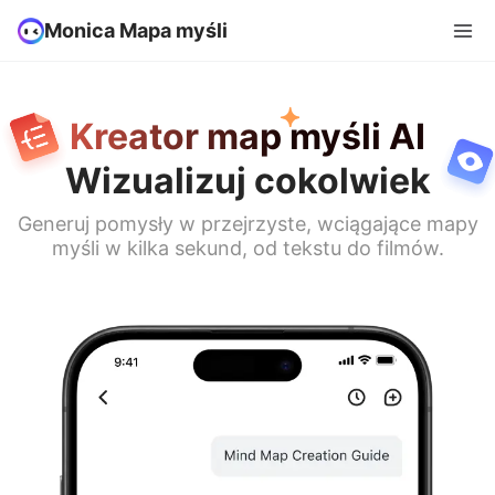
Monica Mapa myśli
Kreator map myśli AI
Wizualizuj cokolwiek
Generuj pomysły w przejrzyste, wciągające mapy
myśli w kilka sekund, od tekstu do filmów.