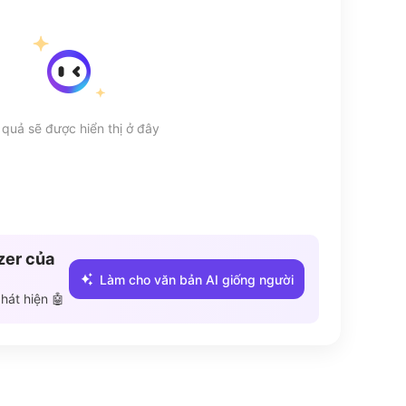
 quả sẽ được hiển thị ở đây
zer của
Làm cho văn bản AI giống người
hát hiện 🤖