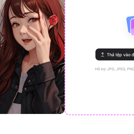
Thả tệp vào đ
Hỗ trợ: JPG, JPEG, PN