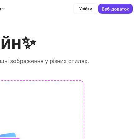
и
Увійти
Веб-додаток
йн✨
яшні зображення у різних стилях.