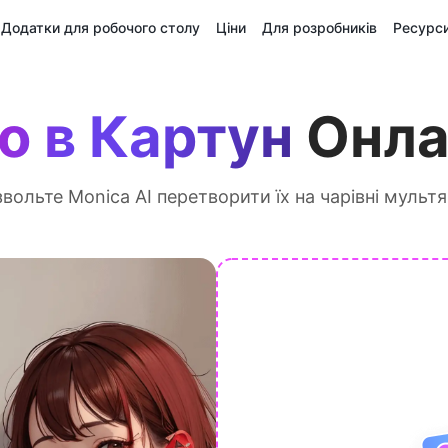
Додатки для робочого столу
Ціни
Для розробників
Ресурс
о в Картун
Онла
звольте Monica AI перетворити їх на чарівні мульт