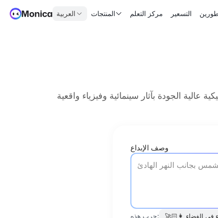
طورين
التسعير
مركز التعلم
المنتجات
العربية
وصف الإبداع
جرب هذه:
ء في الفضاء
👩🏻‍🚀