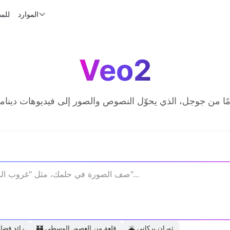
الموارد
للم
Veo2
ثوران بركاني
🌋
قلعة من العصور الوسطى
🏰
رائد فضا