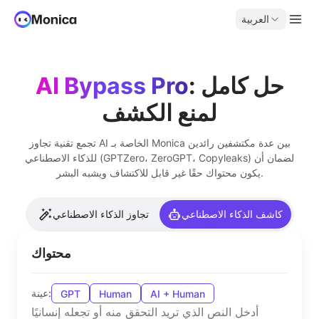
العربية
: حل كامل
AI Bypass Pro
لمنع الكشف
تجمع تقنية تجاوز AI الخاصة بـ Monica بين عدة مكتشفين رائدين
للذكاء الاصطناعي (GPTZero، ZeroGPT، Copyleaks) لضمان أن
يكون محتواك حقًا غير قابل للاكتشاف ويشبه البشر.
كاشف الذكاء الاصطناعي
تجاوز الذكاء الاصطناعي
محتواك
عينة:
GPT
Human
AI + Human