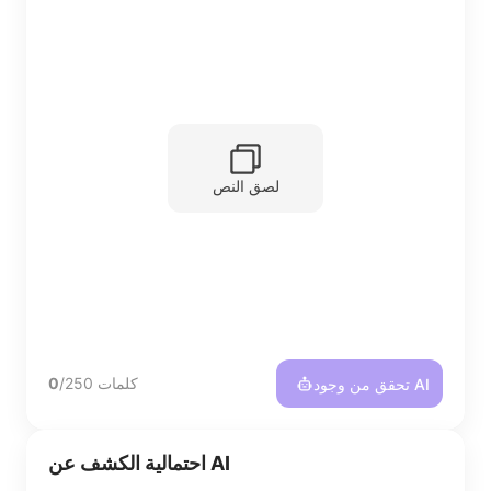
لصق النص
/250 كلمات
0
تحقق من وجود AI
احتمالية الكشف عن AI