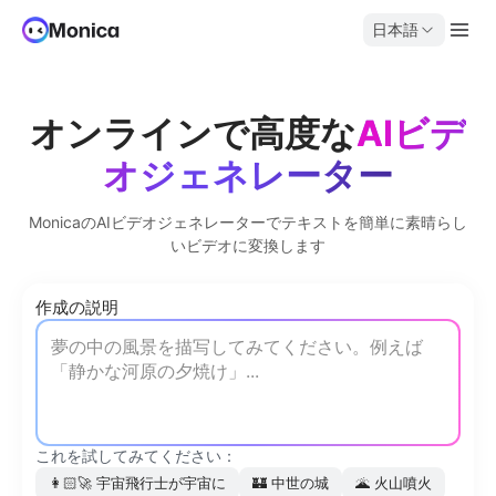
日本語
オンラインで高度な
AIビデ
オジェネレーター
MonicaのAIビデオジェネレーターでテキストを簡単に素晴らし
いビデオに変換します
作成の説明
これを試してみてください：
👩🏻‍🚀
宇宙飛行士が宇宙に
🏰
中世の城
🌋
火山噴火