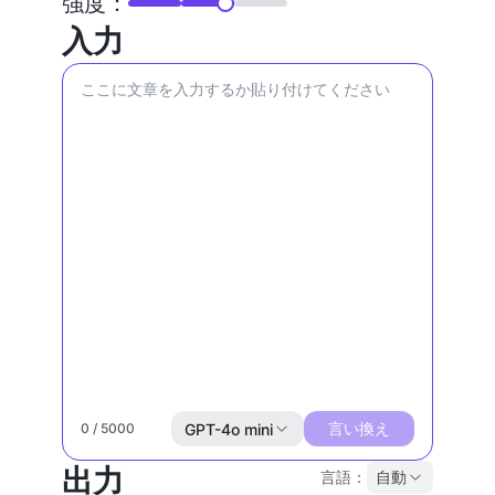
強度：
入力
言い換え
GPT-4o mini
0 / 5000
出力
言語：
自動