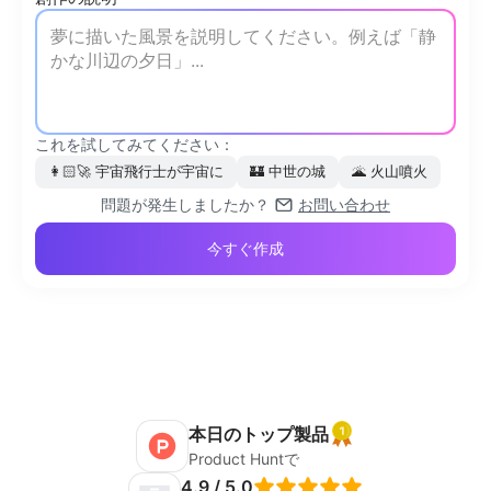
これを試してみてください：
👩🏻‍🚀
宇宙飛行士が宇宙に
🏰
中世の城
🌋
火山噴火
問題が発生しましたか？
お問い合わせ
今すぐ作成
本日のトップ製品
Product Huntで
4.9 / 5.0