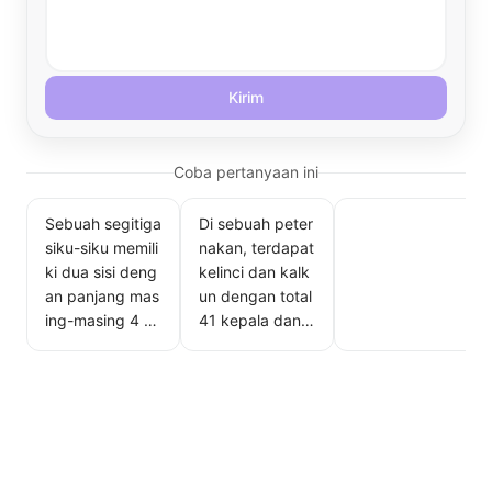
Kirim
Coba pertanyaan ini
Sebuah segitiga
Di sebuah peter
siku-siku memili
nakan, terdapat
ki dua sisi deng
kelinci dan kalk
an panjang mas
un dengan total
ing-masing 4 c
41 kepala dan 1
m. Berapakah lu
32 kaki. Berapa
as lingkaran ya
jumlah masing-
ng mengitari se
masing hewan t
gitiga tersebut?
ersebut?