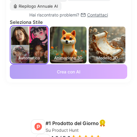
🤖
Riepilogo Annuale AI
Hai riscontrato problemi?
Contattaci
Seleziona Stile
Automatico
Animazione 3D
Modello 3D
Anim
Crea con AI
#1 Prodotto del Giorno
Su Product Hunt