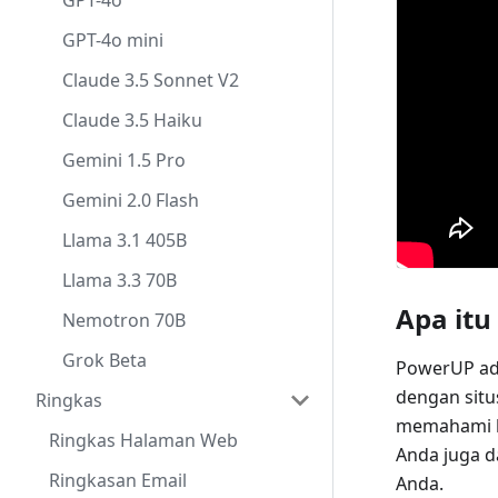
GPT-4o
GPT-4o mini
Claude 3.5 Sonnet V2
Claude 3.5 Haiku
Gemini 1.5 Pro
Gemini 2.0 Flash
Llama 3.1 405B
Llama 3.3 70B
Apa it
Nemotron 70B
Grok Beta
PowerUP ada
dengan situ
Ringkas
memahami k
Ringkas Halaman Web
Anda juga d
Ringkasan Email
Anda.