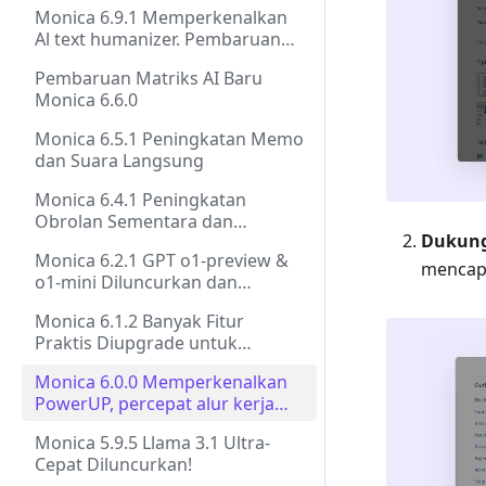
Antarmuka yang didesain ulang!
Monica 6.9.1 Memperkenalkan
Al text humanizer. Pembaruan
besar asisten penulisan!
Pembaruan Matriks AI Baru
Monica 6.6.0
Monica 6.5.1 Peningkatan Memo
dan Suara Langsung
Monica 6.4.1 Peningkatan
Obrolan Sementara dan
Dukung
Pembuatan Bot
Monica 6.2.1 GPT o1-preview &
mencapa
o1-mini Diluncurkan dan
Peningkatan Terjemahan
Monica 6.1.2 Banyak Fitur
Praktis Diupgrade untuk
Meningkatkan Efisiensi Anda
Monica 6.0.0 Memperkenalkan
PowerUP, percepat alur kerja
Anda!
Monica 5.9.5 Llama 3.1 Ultra-
Cepat Diluncurkan!