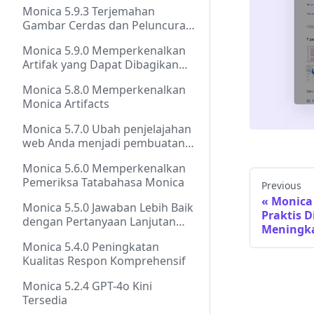
Monica 5.9.3 Terjemahan
Gambar Cerdas dan Peluncuran
Llama 3.1
Monica 5.9.0 Memperkenalkan
Artifak yang Dapat Dibagikan
dan Sonet Claude 3.5 dengan
Monica 5.8.0 Memperkenalkan
akses web
Monica Artifacts
Monica 5.7.0 Ubah penjelajahan
web Anda menjadi pembuatan
dokumen tanpa usaha
Monica 5.6.0 Memperkenalkan
Pemeriksa Tatabahasa Monica
Previous
Monica 
Monica 5.5.0 Jawaban Lebih Baik
Praktis 
dengan Pertanyaan Lanjutan
Meningka
dan Model
Monica 5.4.0 Peningkatan
Kualitas Respon Komprehensif
Monica 5.2.4 GPT-4o Kini
Tersedia