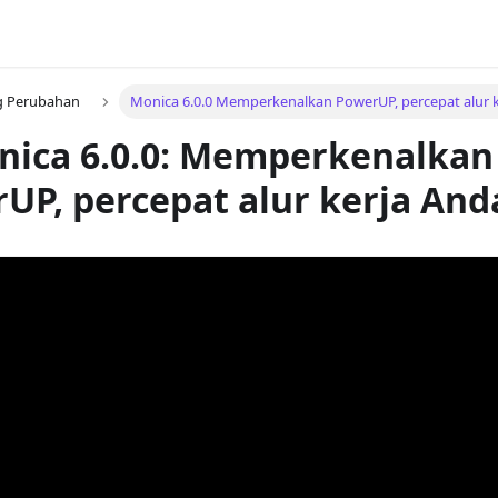
g Perubahan
Monica 6.0.0 Memperkenalkan PowerUP, percepat alur k
nica 6.0.0: Memperkenalkan
UP, percepat alur kerja And