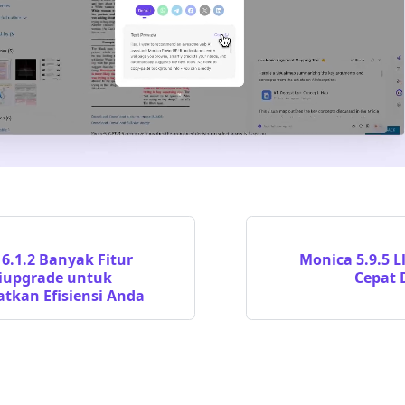
6.1.2 Banyak Fitur
Monica 5.9.5 L
Diupgrade untuk
Cepat 
tkan Efisiensi Anda