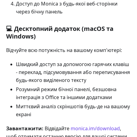
Доступ до Monica з будь-якої веб-сторінки
через бічну панель
💻 Десктопний додаток (macOS та
Windows)
Відчуйте всю потужність на вашому комп'ютері:
Швидкий доступ за допомогою гарячих клавіш
- переклад, підсумовування або переписування
будь-якого виділеного тексту
Розумний режим бічної панелі, безшовна
інтеграція з Office та іншими додатками
Миттєвий аналіз скріншотів будь-де на вашому
екрані
Завантажити:
Відвідайте
monica.im/download
,
щоб отримати останню версію для вашої системи.