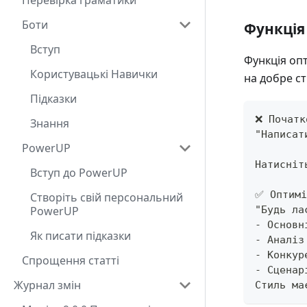
Перевірка граматики
Боти
Функція 
Вступ
Функція опт
Користувацькі Навички
на добре ст
Підказки
❌ Початк
Знання
"Написат
PowerUP
Натисніт
Вступ до PowerUP
✅ Оптимі
Створіть свій персональний
PowerUP
"Будь ла
- Основн
Як писати підказки
- Аналіз
- Конкур
Спрощення статті
- Сценар
Журнал змін
Стиль ма