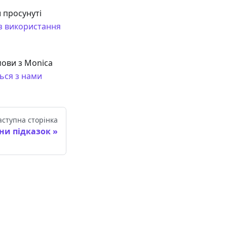
ш просунуті
з використання
мови з Monica
ться з нами
аступна сторінка
ни підказок