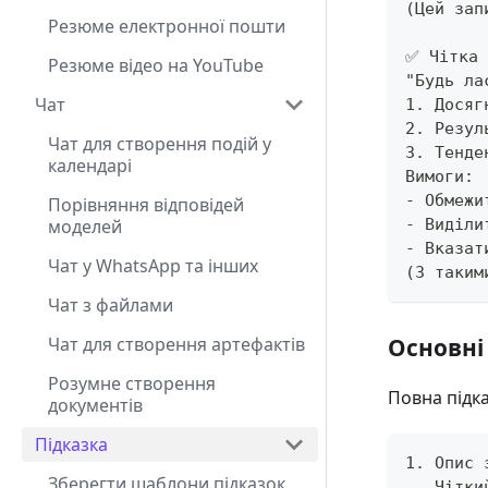
(Цей зап
Резюме електронної пошти
✅ Чітка 
Резюме відео на YouTube
"Будь ла
Чат
1. Досяг
2. Резул
Чат для створення подій у
3. Тенде
календарі
Вимоги:
- Обмежи
Порівняння відповідей
моделей
- Виділи
- Вказат
Чат у WhatsApp та інших
(З таким
Чат з файлами
Чат для створення артефактів
Основні
Розумне створення
Повна підка
документів
Підказка
1. Опис 
Зберегти шаблони підказок
   Чітки