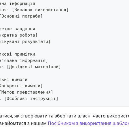
вна інформація
ння: [Випадок використання]
[Основні потреби]
ретне завдання
нкретна робота]
чікувані результати]
ткові примітки
в'язана інформація]
я: [Довідкові матеріали]
льні вимоги
Конкретні вимоги]
[Метод представлення]
: [Особливі інструкції]
атися, як створювати та зберігати власні часто викорис
Ознайомтеся з нашим
Посібником з використання шаблон