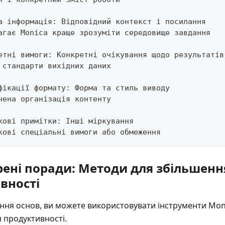
а інформація: Відповідний контекст і посилання
агає Monica краще зрозуміти середовище завдання
етні вимоги: Конкретні очікування щодо результатів
 стандарти вихідних даних
фікації формату: Форма та стиль виводу
чена організація контенту
кові примітки: Інші міркування
кові спеціальні вимоги або обмеження
ені поради: Методи для збільшенн
вності
єння основ, ви можете використовувати інструменти Mon
 продуктивності.