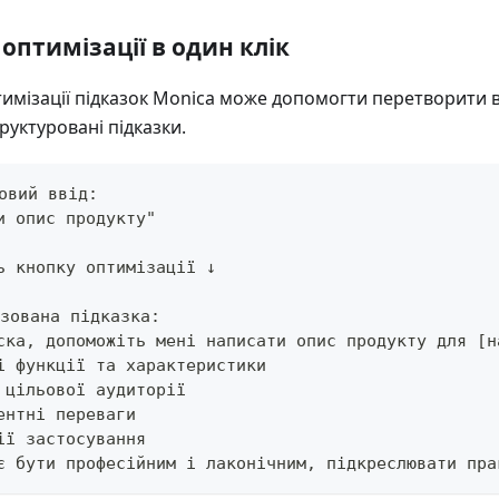
оптимізації в один клік
имізації підказок Monica може допомогти перетворити ва
руктуровані підказки.
овий ввід:
и опис продукту"
ь кнопку оптимізації ↓
зована підказка:
ска, допоможіть мені написати опис продукту для [н
і функції та характеристики
 цільової аудиторії
ентні переваги
ії застосування
є бути професійним і лаконічним, підкреслювати пра