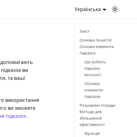
Українська
Зміст
Основні поняття:
Основні елементи
підказок
кі допомагають
Що робить
підказку
 підказок ви
якісною?
и, та ваші
Основні
елементи
підказок
го використання
Розширені поради:
ого ви зможете
Методи для
и підказок
.
збільшення
ефективності
Функція