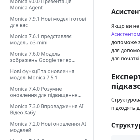
Monica 9.0.0 Презентація
Monica Agent
Асистен
Monica 7.9.1 Нові моделі готові
для вас
Якщо ви не
Асистентом
Monica 7.6.1 представляє
допоможе з
модель o3-mini
для допомо
Monica 7.6.0 Модель
для початкі
зображень Google тепер
доступна
Нові функції та оновлення
Експер
моделі Monica 7.5.1
підказ
Monica 7.4.0 Розумне
оновлення для підвищення
Структуров
ефективності
Monica 7.3.0 Впровадження AI
підходять 
Відео Хабу
Monica 7.2.0 Нові оновлення AI
Структу
моделей