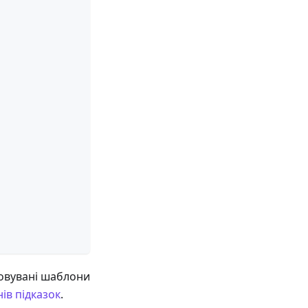
товувані шаблони
ів підказок
.