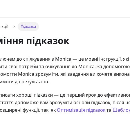
нкції
Підказка
іння підказок
ключем до спілкування з Monica — це мовні інструкції, я
ти свої потреби та очікування до Monica. За допомогою
могти Monica зрозуміти, які завдання ви хочете виконат
имоги до результатів.
писати хороші підказки — це перший крок до ефективно
стаття допоможе вам зрозуміти основи підказок, після ч
озширені функції, такі як
Оптимізація підказок
та
Шаблон