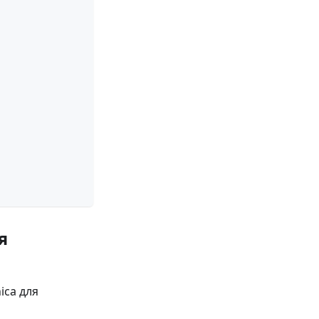
я
ica для