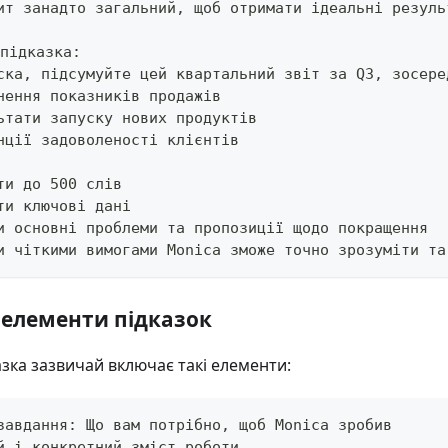
ит занадто загальний, щоб отримати ідеальні резуль
підказка:
ска, підсумуйте цей квартальний звіт за Q3, зосере
нення показників продажів
ьтати запуску нових продуктів
нції задоволеності клієнтів
ти до 500 слів
ти ключові дані
и основні проблеми та пропозиції щодо покращення
и чіткими вимогами Monica зможе точно зрозуміти та
 елементи підказок
зка зазвичай включає такі елементи:
завдання: Що вам потрібно, щоб Monica зробив
й і конкретний зміст роботи