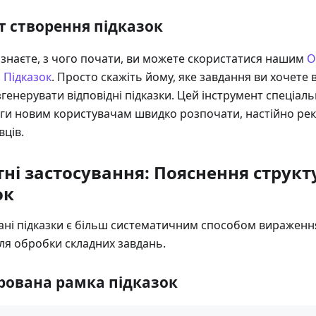
т створення підказок
 знаєте, з чого почати, ви можете скористатися нашим
О
 Підказок
. Просто скажіть йому, яке завдання ви хочете в
генерувати відповідні підказки. Цей інструмент спеціа
ги новим користувачам швидко розпочати, настійно ре
вців.
тні застосування: Пояснення струк
ок
ані підказки є більш систематичним способом вираженн
для обробки складних завдань.
рована рамка підказок