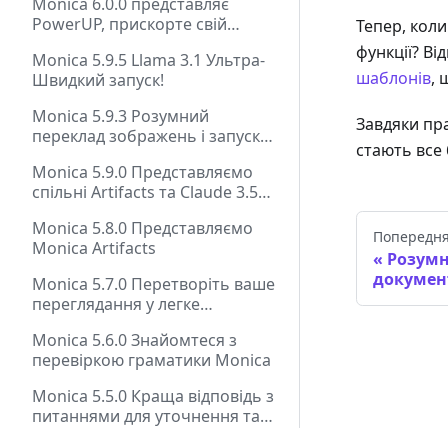
Monica 6.0.0 представляє
ефективності
PowerUP, прискорте свій
Тепер, коли
робочий процес!
функції? Ві
Monica 5.9.5 Llama 3.1 Ультра-
шаблонів
, 
Швидкий запуск!
Monica 5.9.3 Розумний
Завдяки пра
переклад зображень і запуск
стають все
Llama 3.1
Monica 5.9.0 Представляємо
спільні Artifacts та Claude 3.5
Sonnet з доступом через веб
Monica 5.8.0 Представляємо
Попередня
Monica Artifacts
Розумн
докумен
Monica 5.7.0 Перетворіть ваше
переглядання у легке
створення документів
Monica 5.6.0 Знайомтеся з
перевіркою граматики Monica
Monica 5.5.0 Краща відповідь з
питаннями для уточнення та
моделями