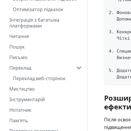
Оптимізатор підказок
2. Фонов
   Допом
Інтеграція з багатьма
платформами
3. Конкр
Читання
   Чіткі
Пошук
4. Специ
Письмо
   Визна
Переклад
5. Додат
   Додат
Переклад веб-сторінок
Мистецтво
Розшир
Інструментарій
ефекти
Нотатник
Після осво
Пам'ять
підвищення