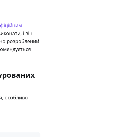
фіційним
иконати, і він
льно розроблений
комендується
турованих
я, особливо