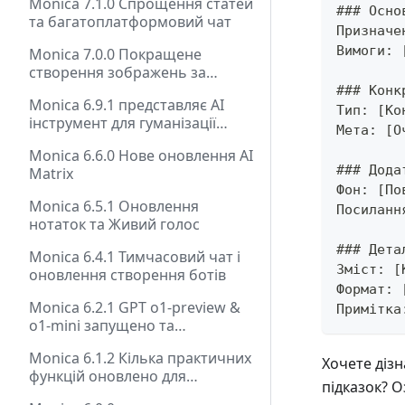
Monica 7.1.0 Спрощення статей
### Осно
та багатоплатформовий чат
Призначе
Вимоги: 
Monica 7.0.0 Покращене
створення зображень за
допомогою AI. Перероблений
### Конк
Monica 6.9.1 представляє AI
інтерфейс!
Тип: [Ко
інструмент для гуманізації
Мета: [О
тексту. Велике оновлення
Monica 6.6.0 Нове оновлення AI
помічника для написання!
### Дода
Matrix
Фон: [По
Monica 6.5.1 Оновлення
Посиланн
нотаток та Живий голос
### Дета
Monica 6.4.1 Тимчасовий чат і
Зміст: [
оновлення створення ботів
Формат: 
Monica 6.2.1 GPT o1-preview &
Примітка
o1-mini запущено та
покращено переклад
Monica 6.1.2 Кілька практичних
Хочете дізн
функцій оновлено для
підказок? 
підвищення вашої