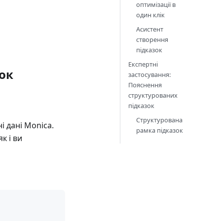
оптимізації в
один клік
Асистент
створення
підказок
Експертні
ок
застосування:
Пояснення
структурованих
підказок
Структурована
і дані Monica.
рамка підказок
к і ви