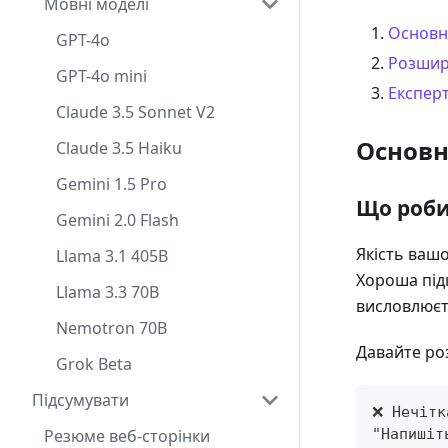
Мовні моделі
Основні
GPT-4o
Розшир
GPT-4o mini
Експерт
Claude 3.5 Sonnet V2
Основн
Claude 3.5 Haiku
Gemini 1.5 Pro
Що роби
Gemini 2.0 Flash
Якість вашо
Llama 3.1 405B
Хороша підк
Llama 3.3 70B
висловлюєт
Nemotron 70B
Давайте ро
Grok Beta
Підсумувати
❌ Нечітк
Резюме веб-сторінки
"Напишіт