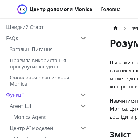
Центр допомоги Monica
Головна
Швидкий Старт
Фу
FAQs
Розум
Загальні Питання
Правила використання
Підказки є 
просунутих кредитів
вам вислови
Оновлення розширення
можете допо
Monica
конкретні в
Функції
Навчитися 
Агент ШІ
Monica. Ця 
дослідити р
Monica Agent
Центр AI моделей
Зміст