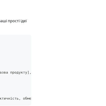
ші прості ідеї
азва продукту], включаючи:
ктичність, обмежити до 800 слів"