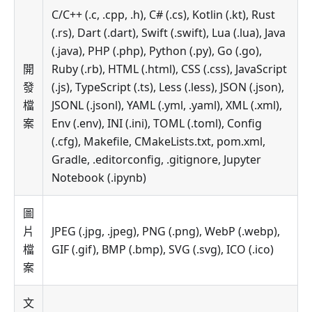
C/C++ (.c, .cpp, .h), C# (.cs), Kotlin (.kt), Rust
(.rs), Dart (.dart), Swift (.swift), Lua (.lua), Java
(.java), PHP (.php), Python (.py), Go (.go),
開
Ruby (.rb), HTML (.html), CSS (.css), JavaScript
發
(.js), TypeScript (.ts), Less (.less), JSON (.json),
檔
JSONL (.jsonl), YAML (.yml, .yaml), XML (.xml),
案
Env (.env), INI (.ini), TOML (.toml), Config
(.cfg), Makefile, CMakeLists.txt, pom.xml,
Gradle, .editorconfig, .gitignore, Jupyter
Notebook (.ipynb)
圖
片
JPEG (.jpg, .jpeg), PNG (.png), WebP (.webp),
檔
GIF (.gif), BMP (.bmp), SVG (.svg), ICO (.ico)
案
文