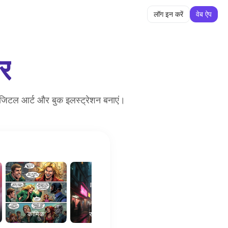
लॉग इन करें
वेब ऐप
र
 डिजिटल आर्ट और बुक इलस्ट्रेशन बनाएं।
कॉमिक
साइबरपंक
फैंटेसी कला
तेल च