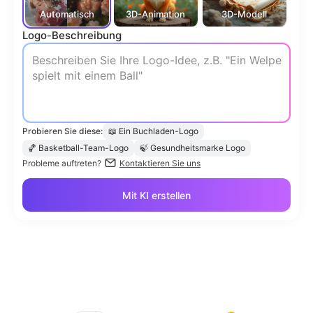
Automatisch
3D-Animation
3D-Modell
Japa
Logo-Beschreibung
Probieren Sie diese:
📖
Ein Buchladen-Logo
🏀
Basketball-Team-Logo
🍃
Gesundheitsmarke Logo
Probleme auftreten?
Kontaktieren Sie uns
Mit KI erstellen