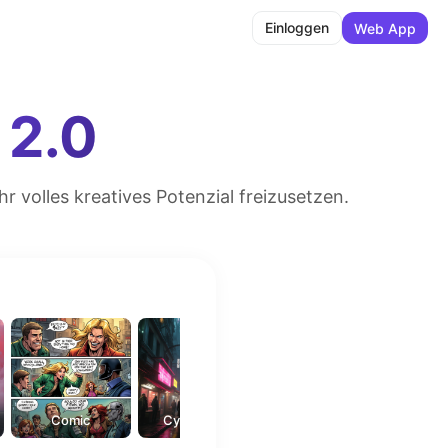
Einloggen
Web App
 2.0
 volles kreatives Potenzial freizusetzen.
Comic
Cyberpunk
Fantasy-Kunst
Ölge