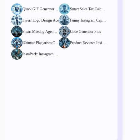
Quick GIF Generator Pr
Smart Sales Tax Calcula
o
tor
Fiverr Logo Design Ace
Funny Instagram Captio
ns Finder
Smart Meeting Agenda
Code Generator Plus
Template Hub
Ultimate Plagiarism Che
Product Reviews Insigh
cker
t Tool
InstaPeek: Instagram St
ory Viewer