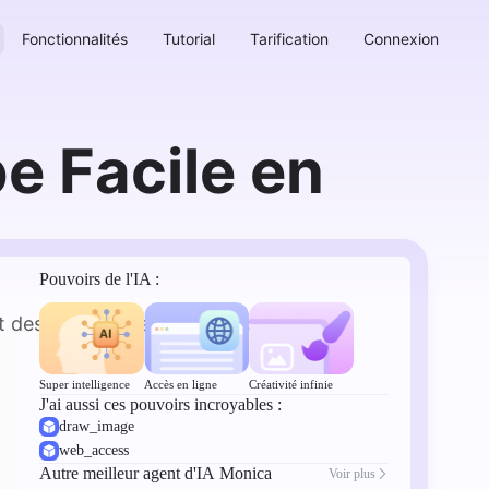
Fonctionnalités
Tutorial
Tarification
Connexion
e Facile en
Pouvoirs de l'IA :
es titres et descriptions pour vous.
Super intelligence
Accès en ligne
Créativité infinie
J'ai aussi ces pouvoirs incroyables :
draw_image
web_access
Autre meilleur agent d'IA Monica
Voir plus