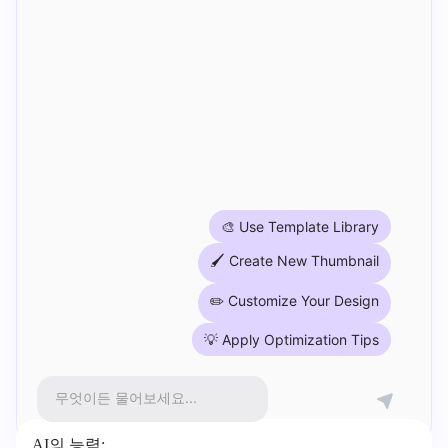
🎨 Use Template Library
🖌 Create New Thumbnail
✏️ Customize Your Design
💡 Apply Optimization Tips
무엇이든 물어보세요...
AI의 능력: