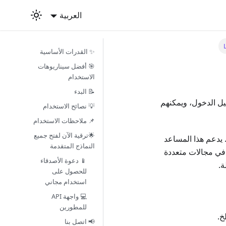
العربية
✨ القدرات الأساسية
🎯 أفضل سيناريوهات
الاستخدام
📝 البدء
ل الدخول، ويمكنهم
💡 نصائح الاستخدام
📌 ملاحظات الاستخدام
🌟ترقية الآن لفتح جميع
Llama 3.3 70 هو أحدث نموذج لغوي متعدد اللغات أطلقته Meta في ديسمبر 2024. يدعم هذا المساعد
النماذج المتقدمة
رة فهم سياق فائقة تصل إلى 128K tokens، ويتفوق في مجالات متعددة
📱 دعوة الأصدقاء
ة.
للحصول على
استخدام مجاني
💻 واجهة API
للمطورين
📢 اتصل بنا