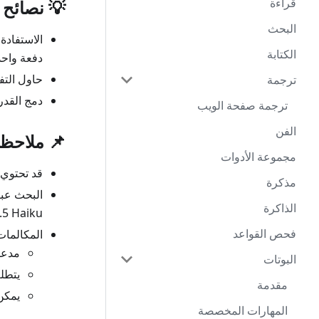
قراءة
💡 نصائح 
البحث
الاستفادة
الكتابة
دفعة واحد
حاول التف
ترجمة
دمج القدر
ترجمة صفحة الويب
الفن
📌 ملاحظا
مجموعة الأدوات
قد تحتوي 
مذكرة
الذاكرة
.5 Haiku
فحص القواعد
المكالمات
مدعوم 
البوتات
يتط
مقدمة
يمكن
المهارات المخصصة