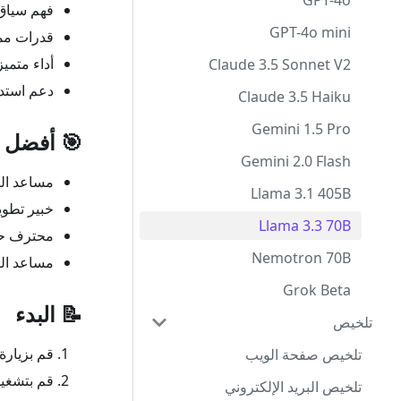
GPT-4o
فهم سياق طويل
GPT-4o mini
قدرات ممت
أداء متميز في
Claude 3.5 Sonnet V2
دعم استدع
Claude 3.5 Haiku
Gemini 1.5 Pro
🎯 أفضل س
Gemini 2.0 Flash
مساعد الت
Llama 3.1 405B
خبير تطوي
Llama 3.3 70B
محترف حل 
Nemotron 70B
مساعد الت
Grok Beta
📝 البدء
تلخيص
قم بزيارة
تلخيص صفحة الويب
قم بتشغيل
تلخيص البريد الإلكتروني