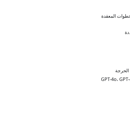
لخطوات المعقدة
دة
الحرجة
: GPT-4o، GPT-4o mini، Claude 3.5