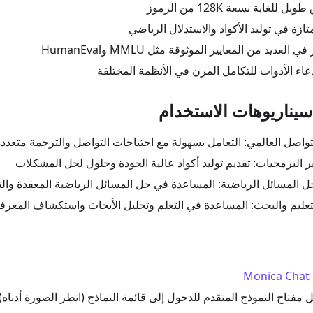
 للغاية بسعة 128K من الرموز
ازة في توليد الأكواد والاستدلال الرياضي
 العديد من المعايير الموثوقة مثل MMLU وHumanEval
اء الأدوات للتكامل المرن في الأنظمة المختلفة
يناريوهات الاستخدام
واصل العالمي: التعامل بسهولة مع احتياجات التواصل والترجمة متعددة
ر البرمجيات: تقديم توليد أكواد عالية الجودة وحلول لحل المشكلات
المسائل الرياضية: المساعدة في حل المسائل الرياضية المعقدة والت
عليم والبحث: المساعدة في التعلم وتحليل الأبحاث واستكشاف المعرف
Monica Chat
 مفتاح النموذج المتقدم للدخول إلى قائمة النماذج (انظر الصورة أدناه)