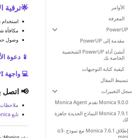
ج المتقدمة
الأوامر
المعرفة
 المتقدمة
PowerUP
د المتقدم
الإنترنت
مقدمة إلى PowerUP
أنشئ أداة PowerUP الشخصية
خدام مجاني
الخاصة بك
كيفية كتابة التوجيهات
💻 واجهة API للمطورين
تبسيط المقال
 اتصل بنا
سجل التغييرات
Monica 9.0.0 تقدم Monica Agent
ملاحظات
Monica 7.9.1 النماذج الجديدة جاهزة
تابع Monica على تويتر الرسمي للحصول على أحدث أخبار الذكاء الاصطناعي!
لك
إطلاق Monica 7.6.1 مع نموذج o3-
mini
وعد Monica: جميع النماذج المدمجة تستخدم واجهات برمجة التطبيقات الرسمية، الجودة مضمونة