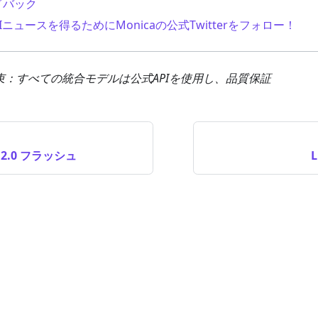
ドバック
Iニュースを得るためにMonicaの公式Twitterをフォロー！
の約束：すべての統合モデルは公式APIを使用し、品質保証
i 2.0 フラッシュ
L
BUTTERFLY EFFECT PTE. LTD. GPTはOPENAI OPCO, LLC