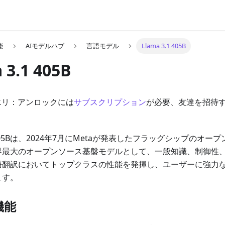
能
AIモデルハブ
言語モデル
Llama 3.1 405B
 3.1 405B
エリ：アンロックには
サブスクリプション
が必要、友達を招待
.1 405Bは、2024年7月にMetaが発表したフラッグシップのオ
界最大のオープンソース基盤モデルとして、一般知識、制御性
語翻訳においてトップクラスの性能を発揮し、ユーザーに強力な
ます。
機能