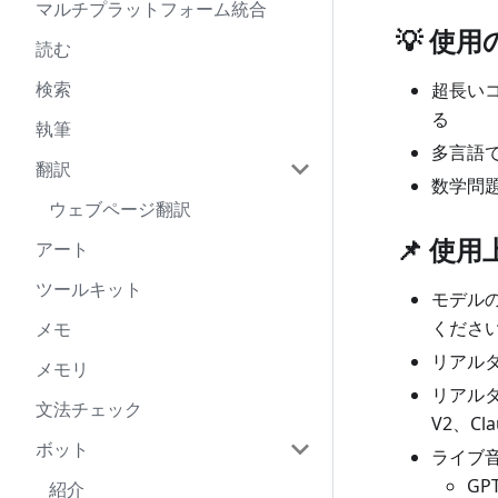
マルチプラットフォーム統合
💡 使
読む
検索
超長い
る
執筆
多言語
翻訳
数学問
ウェブページ翻訳
📌 使
アート
ツールキット
モデル
くださ
メモ
リアル
メモリ
リアルタイ
文法チェック
V2、Clau
ボット
ライブ
GP
紹介