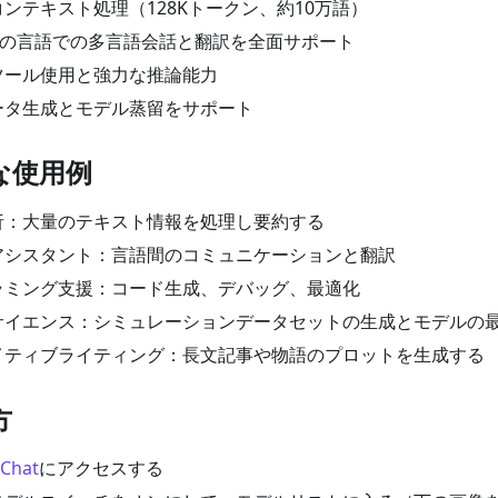
ンテキスト処理（128Kトークン、約10万語）
以上の言語での多言語会話と翻訳を全面サポート
ツール使用と強力な推論能力
ータ生成とモデル蒸留をサポート
適な使用例
析：大量のテキスト情報を処理し要約する
アシスタント：言語間のコミュニケーションと翻訳
ラミング支援：コード生成、デバッグ、最適化
サイエンス：シミュレーションデータセットの生成とモデルの
イティブライティング：長文記事や物語のプロットを生成する
方
 Chat
にアクセスする