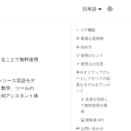
日本語
✨ コア機能
🎯 最適な使用例
📝 始め方
💡 使用のヒント
することで無料使用
📌 使用上の注意
🌟今すぐアップグレ
ードしてすべての高
ープンソース言語モデ
度なモデルをアンロ
、数学、ツールの
ック
AIアシスタント体
📱 友達を招待し
て無料使用を獲
得
💻 開発者 API
📢 お問い合わせ