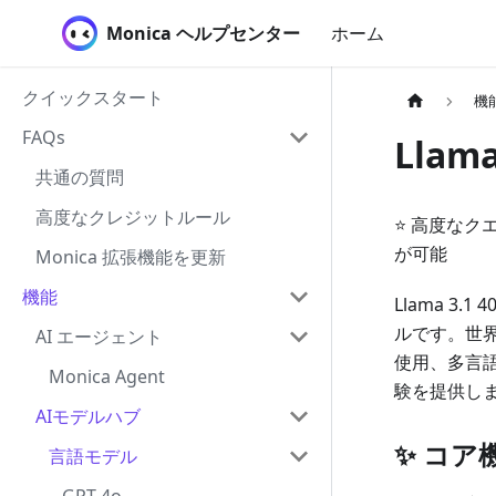
Monica ヘルプセンター
ホーム
クイックスタート
機
FAQs
Llama
共通の質問
高度なクレジットルール
⭐ 高度なク
が可能
Monica 拡張機能を更新
機能
Llama 3
ルです。世
AI エージェント
使用、多言
Monica Agent
験を提供し
AIモデルハブ
✨ コア
言語モデル