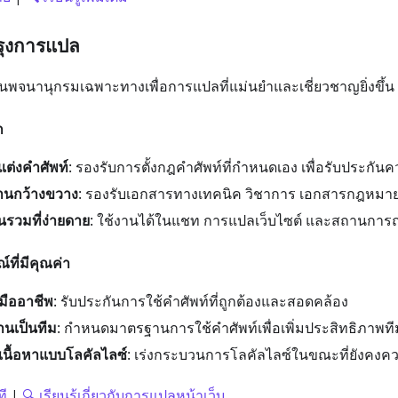
รุงการแปล
นพจนานุกรมเฉพาะทางเพื่อการแปลที่แม่นยำและเชี่ยวชาญยิ่งขึ้น
ก
แต่งคำศัพท์
: รองรับการตั้งกฎคำศัพท์ที่กำหนดเอง เพื่อรับประกั
านกว้างขวาง
: รองรับเอกสารทางเทคนิค วิชาการ เอกสารกฎหมาย 
รวมที่ง่ายดาย
: ใช้งานได้ในแชท การแปลเว็บไซต์ และสถานการณ์
ที่มีคุณค่า
ืออาชีพ
: รับประกันการใช้คำศัพท์ที่ถูกต้องและสอดคล้อง
นเป็นทีม
: กำหนดมาตรฐานการใช้คำศัพท์เพื่อเพิ่มประสิทธิภาพที
นื้อหาแบบโลคัลไลซ์
: เร่งกระบวนการโลคัลไลซ์ในขณะที่ยังคงคว
ที
|
🔍 เรียนรู้เกี่ยวกับการแปลหน้าเว็บ