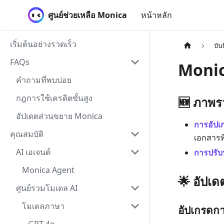
ศูนย์ช่วยเหลือ Monica
หน้าหลัก
เริ่มต้นอย่างรวดเร็ว
บัน
FAQs
Monic
คำถามที่พบบ่อย
กฎการใช้เครดิตขั้นสูง
🆕 ภาพร
อัปเดตส่วนขยาย Monica
การอัป
คุณสมบัติ
เอกสารที่
AI เอเจนต์
การปรับ
Monica Agent
🌟 อัปเ
ศูนย์รวมโมเดล AI
โมเดลภาษา
อัปเกรดก