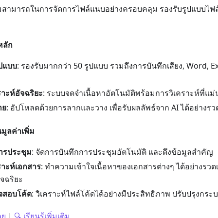
มสามารถในการจัดการไฟล์แนบอย่างครอบคลุม รองรับรูปแบบไฟล์มาก
หลัก
ูปแบบ
: รองรับมากกว่า 50 รูปแบบ รวมถึงการบันทึกเสียง, Word, E
าะห์อัจฉริยะ
: ระบบจดจำเนื้อหาอัตโนมัติพร้อมการวิเคราะห์ที่แม
าย
: อัปโหลดด้วยการลากและวาง เพื่อรับผลลัพธ์จาก AI ได้อย่างรวด
มูลค่าเพิ่ม
ารประชุม
: จัดการบันทึกการประชุมอัตโนมัติ และดึงข้อมูลสำคัญ
ราะห์เอกสาร
: ทำความเข้าใจเนื้อหาของเอกสารต่างๆ ได้อย่างรวดเ
จฉริยะ
จสอบโค้ด
: วิเคราะห์ไฟล์โค้ดได้อย่างมีประสิทธิภาพ ปรับปรุงก
ลย
|
🔍 เรียนรู้เพิ่มเติม