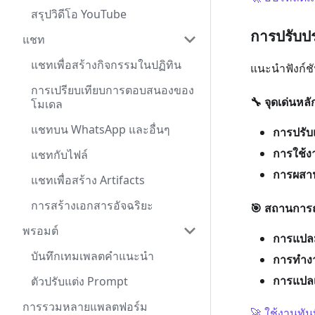
สรุปวิดีโอ YouTube
การปรับป
แชท
แชทเพื่อสร้างกิจกรรมในปฏิทิน
แนะนำฟังก์ชั
การเปรียบเทียบการตอบสนองของ
🔧 จุดเด่นหลั
โมเดล
แชทบน WhatsApp และอื่นๆ
การปรับ
การใช้ง
แชทกับไฟล์
การผสาน
แชทเพื่อสร้าง Artifacts
การสร้างเอกสารอัจฉริยะ
🎯 สถานการณ์
พรอมต์
การแปลม
บันทึกเทมเพลตคำแนะนำ
การทำงา
การแปลเ
ตัวปรับแต่ง Prompt
การรวมหลายแพลตฟอร์ม
🚀 ใช้งานทัน